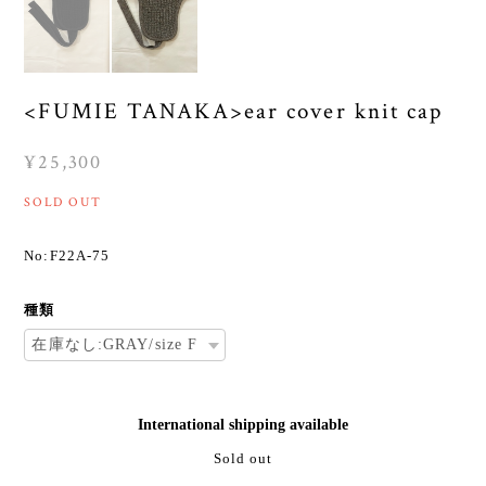
<FUMIE TANAKA>ear cover knit cap
¥25,300
SOLD OUT
No:F22A-75
種類
International shipping available
Sold out