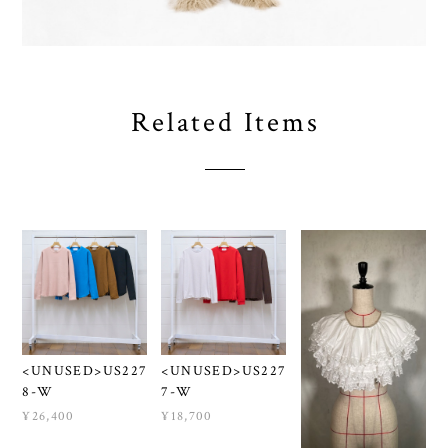
Related Items
<UNUSED>US227
<UNUSED>US227
8-W
7-W
¥26,400
¥18,700