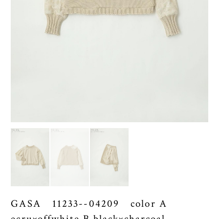
GASA 11233--04209 color A
ecru×offwhite B black×charcoal