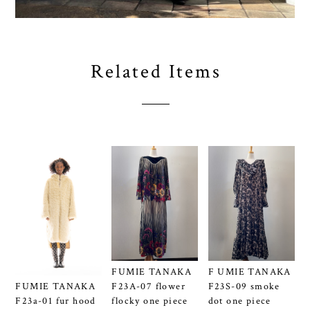
Related Items
FUMIE TANAKA
F UMIE TANAKA
FUMIE TANAKA
F23A-07 flower
F23S-09 smoke
F23a-01 fur hood
flocky one piece
dot one piece