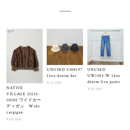
UNUSED UH0597
UNUSED
12oz denim hat
UW1103-W 14oz
denim five pants
¥13,200
NATIVE
¥38,500
VILLAGE 33233-
10305 ワイドカー
ディガン Wide
cargigan
¥69,300