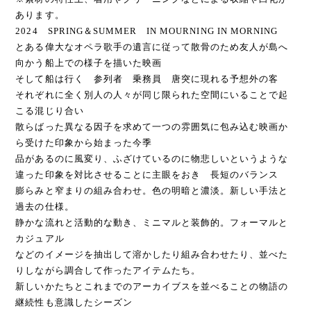
あります。
2024 SPRING＆SUMMER IN MOURNING IN MORNING
とある偉大なオペラ歌手の遺言に従って散骨のため友人が島へ
向かう船上での様子を描いた映画
そして船は行く 参列者 乗務員 唐突に現れる予想外の客
それぞれに全く別人の人々が同じ限られた空間にいることで起
こる混じり合い
散らばった異なる因子を求めて一つの雰囲気に包み込む映画か
ら受けた印象から始まった今季
品があるのに風変り、ふざけているのに物悲しいというような
違った印象を対比させることに主眼をおき 長短のバランス
膨らみと窄まりの組み合わせ。色の明暗と濃淡。新しい手法と
過去の仕様。
静かな流れと活動的な動き、ミニマルと装飾的。フォーマルと
カジュアル
などのイメージを抽出して溶かしたり組み合わせたり、並べた
りしながら調合して作ったアイテムたち。
新しいかたちとこれまでのアーカイブスを並べることの物語の
継続性も意識したシーズン