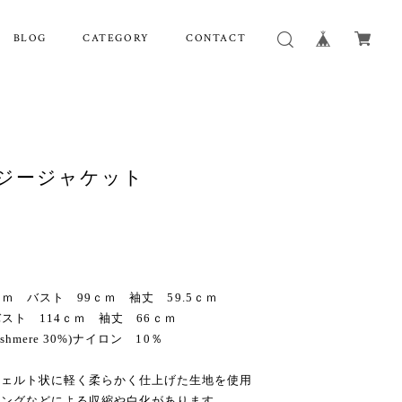
BLOG
CATEGORY
CONTACT
 ペイジージャケット
37ｃｍ バスト 99ｃｍ 袖丈 59.5ｃｍ
ｍ バスト 114ｃｍ 袖丈 66ｃｍ
hmere 30%)ナイロン 10％
フェルト状に軽く柔らかく仕上げた生地を使用
ニングなどによる収縮や白化があります。