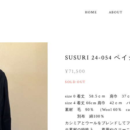
HOME
ABOUT
SUSURI 24-054
¥71,500
SOLD OUT
size 0 着丈 58.5ｃｍ 肩巾 
size 4 着丈 66cm 肩巾 42ｃ
素材 毛 90％ （Wool 60％ cas
別布 綿100％
カシミアとウールをブレンドして
※素材の特性上、、着用やクリー