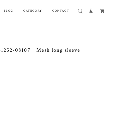
BLOG
CATEGORY
CONTACT
252-08107 Mesh long sleeve
。