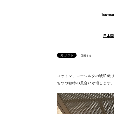
Internat
日本国
通報する
コットン、ローシルクの琥珀織
ちつつ独特の風合いが増します