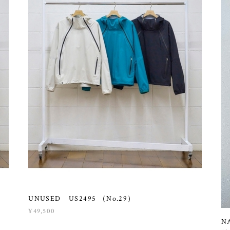
UNUSED US2495 （No.29）
¥49,500
N