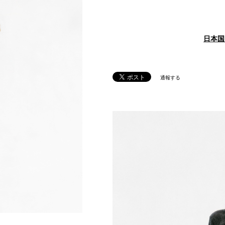
日本国
通報する