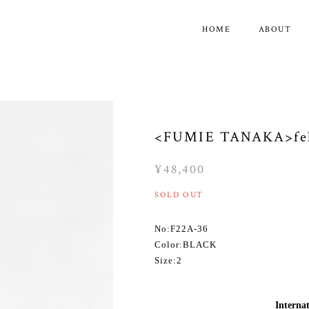
HOME
ABOUT
<FUMIE TANAKA>felt
¥48,400
SOLD OUT
No:F22A-36
Color:BLACK
Size:2
Internat