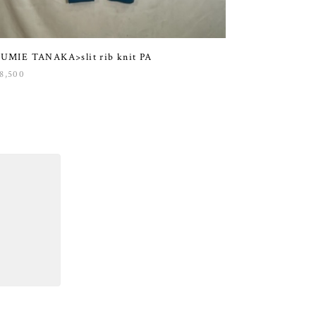
UMIE TANAKA>slit rib knit PA
8,500