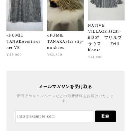
NATIVE
VILLAGE 33231-
<FUMIE
<FUMIE
01207 フリルブ
TANAKA>mirror
TANAKA>far slip-
ラウス Frill
net VE
on shoes
blouse
¥22,000
¥52,800
¥41,800
メールマガジンを受け取る
新商品やキャンペーンなどの最新情報をお届けいたしま
す。
登録