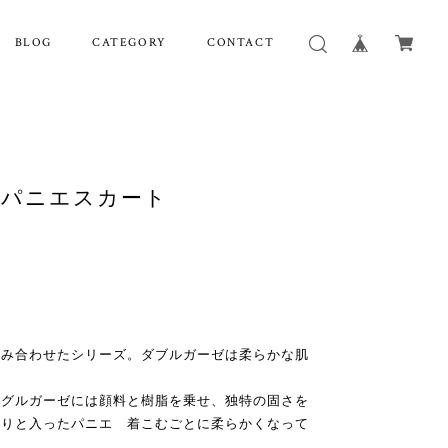
BLOG
CATEGORY
CONTACT
312 パニエスカート
組み合わせたシリーズ。ダブルガーゼは柔らかな肌
ングルガーゼには顔料と樹脂を乗せ、独特の固さを
ぷりと入ったパニエ 着こむごとに柔らかくなって