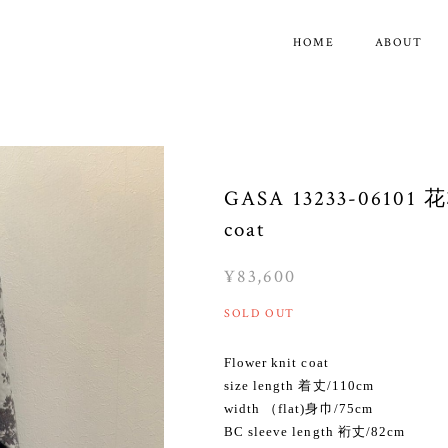
HOME
ABOUT
GASA 13233-0610
coat
¥83,600
SOLD OUT
Flower knit coat
size length 着丈/110cm
width （flat)身巾/75cm
BC sleeve length 裄丈/82cm