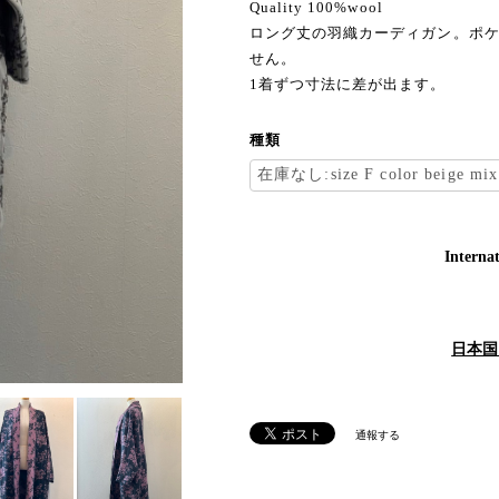
Quality 100%wool
ロング丈の羽織カーディガン。ポ
せん。
1着ずつ寸法に差が出ます。
種類
Internat
日本国
通報する