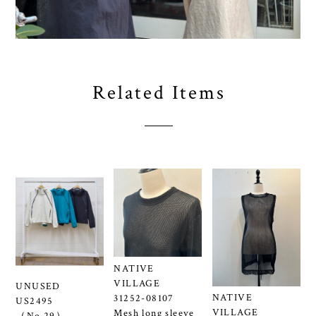
Related Items
NATIVE
VILLAGE
UNUSED
NATIVE
31252-08107
US2495
VILLAGE
Mesh long sleeve
（No.29）