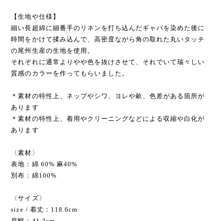
【生地や仕様】
細い長超綿に細番手のリネンを打ち込んだギャバを染めた後に
時間をかけて揉み込んで、高密度ながら角の取れた丸いタッチ
の尾州生産の生地を使用。
それぞれに通常よりやや色を抜けさせて、それでいて瑞々しい
質感のカラーを作ってもらいました。
＊素材の特性上、ネップやシワ、ヨレや畝、色差がある箇所が
あります
＊素材の特性上、着用やクリーニングなどによる収縮や白化が
あります
〈素材〉
表地：綿 60% 麻40%
別布：綿100%
〈サイズ〉
size / 着丈：118.6cm
肩幅：41.2cm